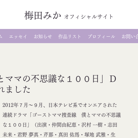
梅田みか
オ
フィシャルサイト
ム
エッセイ
お知らせ
作品リスト
プロフィール
お問い
とママの不思議な１００日」Ｄ
れました
2012年７月～９月、日本テレビ系でオンエアされた
連続ドラマ「ゴーストママ捜査線　僕とママの不思議
な１００日」（出演・仲間由紀恵・沢村 一樹・志田 
未来・君野 夢真・芹那・真田 佑馬・塚地 武雅・生