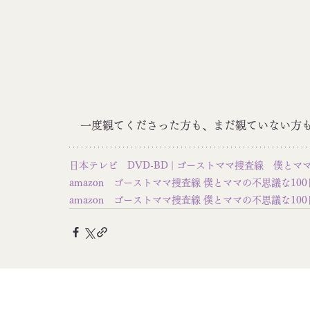
　一度観てくださった方も、まだ観ていない方
日本テレビ　DVD-BD | ゴーストママ捜査線　僕と
amazon　ゴーストママ捜査線 僕とママの不思議な100日
amazon　ゴーストママ捜査線 僕とママの不思議な100日 Blu-r