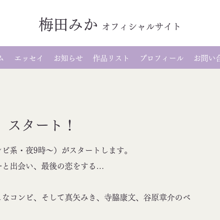
梅田みか
オ
フィシャルサイト
ム
エッセイ
お知らせ
作品リスト
プロフィール
お問い
」スタート！
レビ系・夜9時～）がスタートします。
一と出会い、最後の恋をする…
ュなコンビ、そして真矢みき、寺脇康文、谷原章介のベ