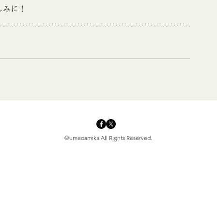
しみに！
©umedamika All Rights Reserved.