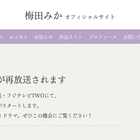
梅田みか
オ
フィシャルサイト
ム
エッセイ
お知らせ
作品リスト
プロフィール
お問い
が再放送されます
放送・フジテレビTWOにて、
がスタートします。
ディドラマ。ぜひこの機会にご覧ください！