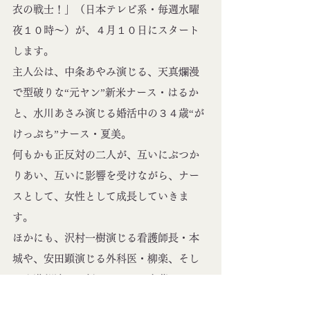
衣の戦士！」（日本テレビ系・毎週水曜
夜１０時～）が、４月１０日にスタート
します。
主人公は、中条あやみ演じる、天真爛漫
で型破りな“元ヤン”新米ナース・はるか
と、水川あさみ演じる婚活中の３４歳“が
けっぷち”ナース・夏美。
何もかも正反対の二人が、互いにぶつか
りあい、互いに影響を受けながら、ナー
スとして、女性として成長していきま
す。
ほかにも、沢村一樹演じる看護師長・本
城や、安田顕演じる外科医・柳楽、そし
て小瀧望演じる新人ナース・斎藤など、
魅力的なキャストが勢ぞろいしました。