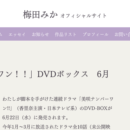
梅田みか
オ
フィシャルサイト
ム
エッセイ
お知らせ
作品リスト
プロフィール
お問い
ワン！！」DVDボックス 6月
わたしが脚本を手がけた連続ドラマ「美咲ナンバーワ
ン!!」（香里奈主演・日本テレビ系）のDVD-BOXが
6月22日（水）に発売されます。
今年1月～3月に放送されたドラマ全10話（未公開映