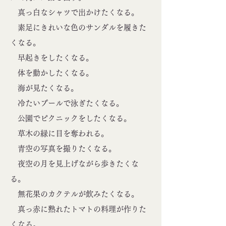
真っ白なシャツで出かけたくなる。
素足にきれいな色のサンダルを履きた
くなる。
早起きをしたくなる。
体を動かしたくなる。
海が見たくなる。
冷たいプールで泳ぎたくなる。
公園でピクニックをしたくなる。
草木の緑に目を奪われる。
青空の写真を撮りたくなる。
夜空の月を見上げながら歩きたくな
る。
無花果のカクテルが飲みたくなる。
真っ赤に熟れたトマトの料理が作りた
くなる。