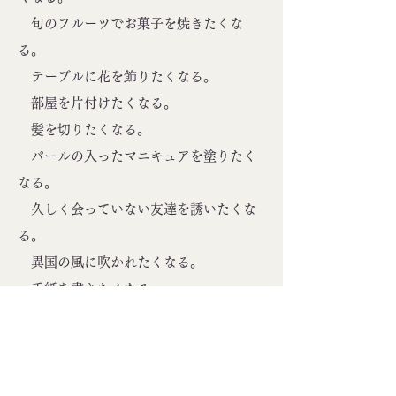
旬のフルーツでお菓子を焼きたくな
る。
テーブルに花を飾りたくなる。
部屋を片付けたくなる。
髪を切りたくなる。
パールの入ったマニキュアを塗りたく
なる。
久しく会っていない友達を誘いたくな
る。
異国の風に吹かれたくなる。
手紙を書きたくなる。
古い日記を読みたくなる。
なつかしい映画をもう一度観たくな
る。
子供の頃に聴いた歌を口ずさみたくな