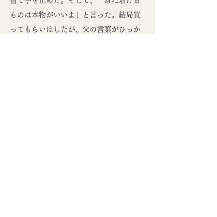
情で手を止めた。そして、「身に着ける
ものは本物がいいよ」と言った。結局買
ってもらいはしたが、父の言葉がひっか
かっていたのか、その指輪をしたことは
一度もなかった。年が明けた二月、わた
しの十歳の誕生日に父は、小さな小さな
ダイヤが三粒飾られた細い金の指輪を贈
ってくれた。身に着けるものは本物がい
い。わたしがずっと守り続けている父の
教えのひとつだ。
父が亡くなったのは、わたしが十五の
年の大みそかが来るちょうど十日前だっ
た。父の死をうまく実感できなかったわ
たしは、葬儀でもほとんど泣いたり悲し
んだりしなかった。その年の暮れ、何か