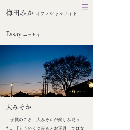
梅田みか
オ
フィシャルサイト
Essay
エッセイ
大みそか
子供のころ、大みそかが楽しみだっ
た。「もういくつ寝るとお正月」ではな