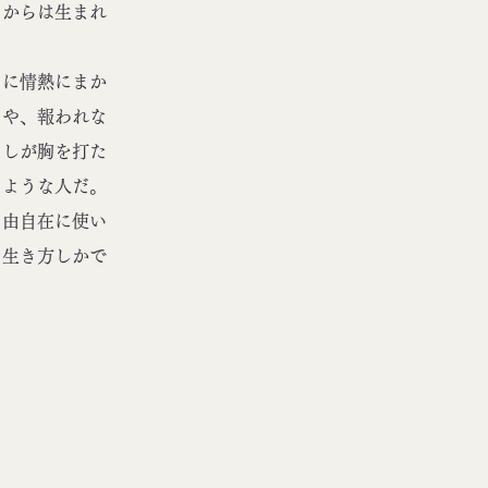
さからは生まれ
に情熱にまか
さや、報われな
たしが胸を打た
るような人だ。
由自在に使い
な生き方しかで