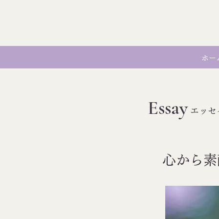
ホー
Essay
エッセ
心から素