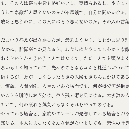
も、その人は姿も中身も格好いいし、実績もあるし、やること
どうして素敵だと思えないのかが不思議で、自分に問いかける
素敵だと思うのに、この人にはそう思えないのか。その人の言
だという答えが出なかったが、最近ようやく、これかと思う理
のなかに、計算高さが見えると、わたしはどうしても心から素
あくどいとかそういうことではなくて、ただ、とても頭がよく
れるかもよく知っていて、先々のこともちゃんと見通しがつい
一倍するが、万が一しくじったときの保険もきちんとかけてあ
婚、家族、人間関係、人生のどんな場面でも、何が得で何が損
ないことを瞬時にかぎ分け、生き残る術を見つける。大多数の
っていて、何の照れも気負いもなくそれをやってのける。
やっている場合と、家族やブレーンが先導している場合とがあ
と感じる。本人にまったくそんな気がないとしても、天性の計