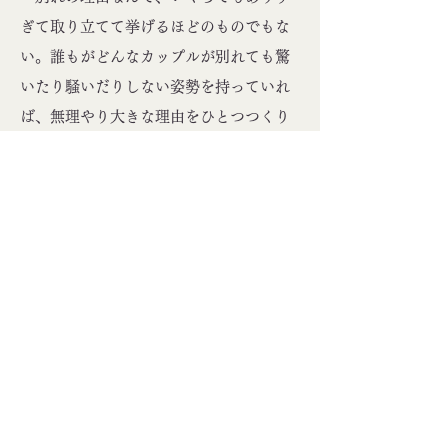
ぎて取り立てて挙げるほどのものでもな
い。誰もがどんなカップルが別れても驚
いたり騒いだりしない姿勢を持っていれ
ば、無理やり大きな理由をひとつつくり
あげて事細かに説明しなくてはならない
場面も減るだろう。
意外な結婚はあるが、意外な離婚はな
い。そう思うだけで、結婚するのも離婚
するのもずいぶん気が楽になるだろう。
Photo by MUKAI MUNETOSHI
Tags:
ベストカップル, 一緒, 別れ, 夫婦, 結婚, 離
婚
previous
next