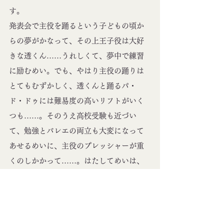
す。
発表会で主役を踊るという子どもの頃か
らの夢がかなって、その上王子役は大好
きな透くん……うれしくて、夢中で練習
に励むめい。でも、やはり主役の踊りは
とてもむずかしく、透くんと踊るパ・
ド・ドゥには難易度の高いリフトがいく
つも……。そのうえ高校受験も近づい
て、勉強とバレエの両立も大変になって
あせるめいに、主役のプレッシャーが重
くのしかかって……。はたしてめいは、
無事に主役の舞台をつとめられるでしょ
うか？　ぜひ、書店で見かけたら手に取
ってみてくださいね。
子供たちへのプレゼントには、クリスマ