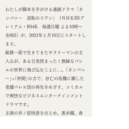
わたしが脚本を手がける連続ドラマ「カ
ンパニー　逆転のスワン」（ＮＨＫBSプ
レミアム・BS4K　毎週日曜 よる10時～　
全8回）が、2021年１月10日にスタートし
ます。
総務一筋で生きてきたサラリーマンの主
人公が、ある日突然まったく無縁なバレ
エの世界に飛び込むことに…。｢カンパニ
ー｣=｢仲間｣の力で、存亡の危機に瀕した
老舗バレエ団の再生をめざす、コミカル
で爽快なビジネスエンターテインメント
ドラマです。
主演の井ノ原快彦をはじめ、黒木瞳、倉
科カナ、宮尾俊太郎ら魅力的なキャスト